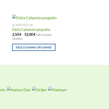
ALIMENTACION
Disfa Cañamón pequeño
Rango
2,50
€
-
52,00
€
IVA Incluido
de
Semillas.
precios:
desde
2,50 €
SELECCIONAR OPCIONES
hasta
Este
52,00 €
producto
tiene
múltiples
variantes.
Las
opciones
se
pueden
elegir