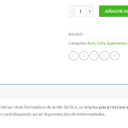
11,0
Disfa Probiótico cantidad
AÑADIR A
SKU:
N/D
Categorías:
Aves
,
Disfa
,
Suplementos 
erias vivas formadora de ácido láctico, se emplea
para restaura
ino contribuyendo así en la prevención de enfermedades.