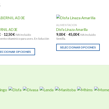
S
ALIMENTACION
RNIL AD3E
Disfa Linaza Amarilla
Rango
Rango
€
-
12,50
€
9,00
€
-
45,00
€
IVA Incluido
IVA Incluido
de
de
ento vitamínico para aves. En Solución
Semilla.
precios:
precios:
desde
desde
7,00 €
9,00 €
SELECCIONAR OPCIONES
hasta
hasta
LECCIONAR OPCIONES
Este
12,50 €
45,00 €
producto
ucto
tiene
múltiples
ples
variantes.
ntes.
Las
opciones
ones
se
pueden
en
elegir
r