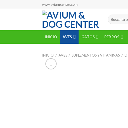
Skip
www.aviumcenter.com
to
content
Buscar
por:
INICIO
AVES
GATOS
PERROS
INICIO
/
AVES
/
SUPLEMENTOS Y VITAMINAS
/
D