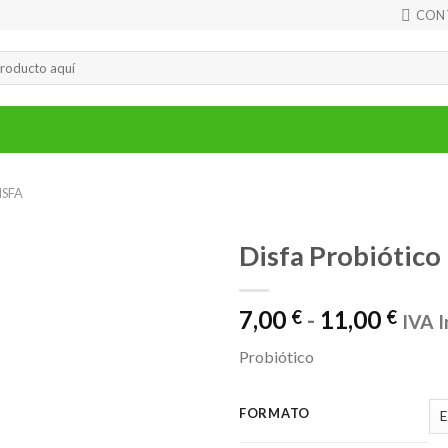
CON
ISFA
Disfa Probiótico
Ran
7,00
-
11,00
€
€
IVA I
de
Probiótico
prec
desd
7,00
FORMATO
hast