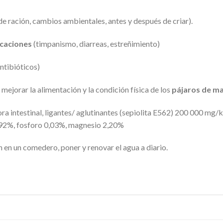
de ración, cambios ambientales, antes y después de criar).
caciones
(timpanismo, diarreas, estreñimiento)
ntibióticos)
jorar la alimentación y la condición física de los
pájaros de ma
lora intestinal, ligantes/ aglutinantes (sepiolita E562) 200 000 m
92%, fosforo 0,03%, magnesio 2,20%
n en un comedero, poner y renovar el agua a diario.