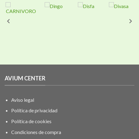
se
se
pueden
pueden
elegir
elegir
en
en
la
la
página
página
de
de
producto
producto
AVIUM CENTER
Aviso legal
Política de privacidad
Política de cookies
Condiciones de compra