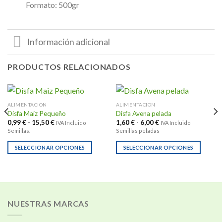
Formato: 500gr
Información adicional
PRODUCTOS RELACIONADOS
ALIMENTACION
ALIMENTACION
Disfa Maiz Pequeño
Disfa Avena pelada
Rango
Rango
0,99
€
-
15,50
€
1,60
€
-
6,00
€
IVA Incluido
IVA Incluido
de
de
Semillas.
Semillas peladas
precios:
precios:
desde
desde
0,99 €
1,60 €
SELECCIONAR OPCIONES
SELECCIONAR OPCIONES
hasta
hasta
Este
Este
15,50 €
6,00 €
producto
producto
tiene
tiene
múltiples
múltiples
variantes.
variantes.
NUESTRAS MARCAS
Las
Las
opciones
opciones