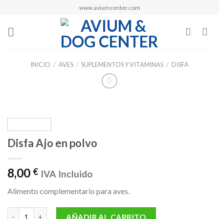
Skip
www.aviumcenter.com
to
content
INICIO
/
AVES
/
SUPLEMENTOS Y VITAMINAS
/
DISFA
Disfa Ajo en polvo
8,00
€
IVA Incluido
Alimento complementario para aves.
Disfa Ajo en polvo cantidad
AÑADIR AL CARRITO