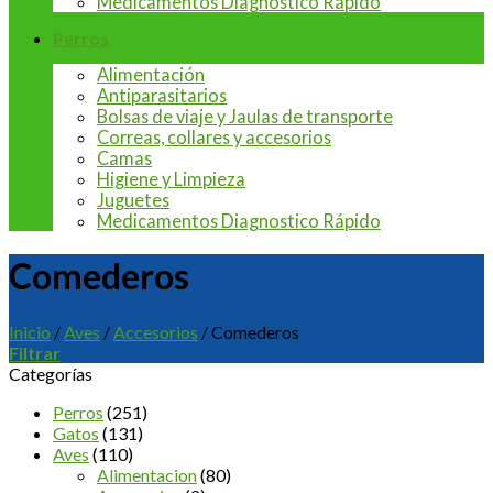
Medicamentos Diagnostico Rápido
Perros
Alimentación
Antiparasitarios
Bolsas de viaje y Jaulas de transporte
Correas, collares y accesorios
Camas
Higiene y Limpieza
Juguetes
Medicamentos Diagnostico Rápido
Comederos
Inicio
/
Aves
/
Accesorios
/
Comederos
Filtrar
Categorías
Perros
(251)
Gatos
(131)
Aves
(110)
Alimentacion
(80)