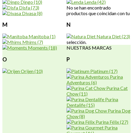
Dingo
(10)
Lenda
(42)
Disfa
(73)
No se han encontrado
Divasa
(8)
productos que coincidan con tu
M
N
Manitoba
(1)
Natura Diet
(23)
Mhims
(7)
selección.
Moments
(18)
NUESTRAS MARCAS
O
P
Orijen
(10)
Platinum
(17)
Purina
Adventuros
(6)
Purina Cat
Chow
(11)
Purina
Dentalife
(15)
Purina Dog
Chow
(8)
Purina Félix
(27)
Purina