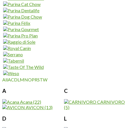
All
A
C
D
L
M
N
O
P
R
S
T
W
A
C
Acana
(22)
CARNIVORO
AVICON
(13)
(5)
D
L