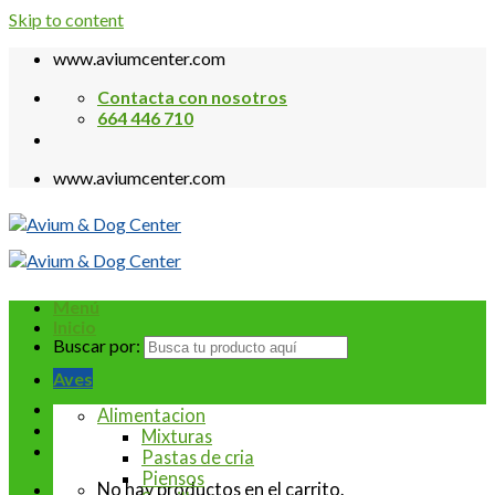
Skip to content
www.aviumcenter.com
Contacta con nosotros
664 446 710
www.aviumcenter.com
Menú
Inicio
Buscar por:
Aves
Alimentacion
Mixturas
Pastas de cria
Piensos
No hay productos en el carrito.