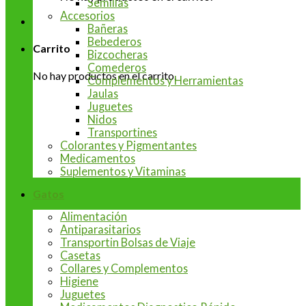
Semillas
Accesorios
Bañeras
Bebederos
Carrito
Bizcocheras
Comederos
No hay productos en el carrito.
Complementos y Herramientas
Jaulas
Juguetes
Nidos
Transportines
Colorantes y Pigmentantes
Medicamentos
Suplementos y Vitaminas
Gatos
Alimentación
Antiparasitarios
Transportin Bolsas de Viaje
Casetas
Collares y Complementos
Higiene
Juguetes