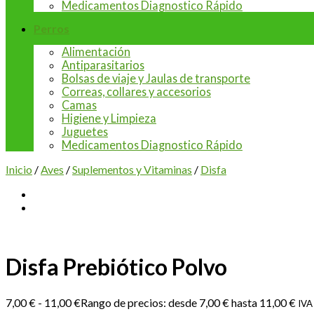
Medicamentos Diagnostico Rápido
Perros
Alimentación
Antiparasitarios
Bolsas de viaje y Jaulas de transporte
Correas, collares y accesorios
Camas
Higiene y Limpieza
Juguetes
Medicamentos Diagnostico Rápido
Inicio
/
Aves
/
Suplementos y Vitaminas
/
Disfa
Disfa Prebiótico Polvo
7,00
€
-
11,00
€
Rango de precios: desde 7,00 € hasta 11,00 €
IVA