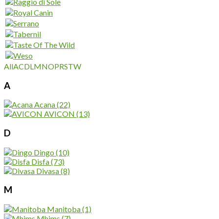
All
A
C
D
L
M
N
O
P
R
S
T
W
A
Acana
(22)
AVICON
(13)
D
Dingo
(10)
Disfa
(73)
Divasa
(8)
M
Manitoba
(1)
Mhims
(7)