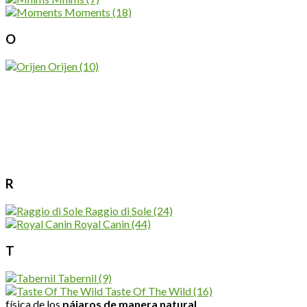
Moments
(18)
O
Orijen
(10)
R
Raggio di Sole
(24)
Royal Canin
(44)
T
Tabernil
(9)
Taste Of The Wild
(16)
física de los
pájaros de manera natural