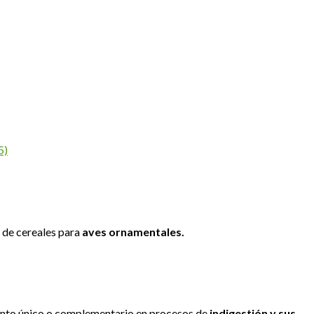
5)
 de cereales para
aves ornamentales.
nto único o complementario en procesos de
indigestión y sus