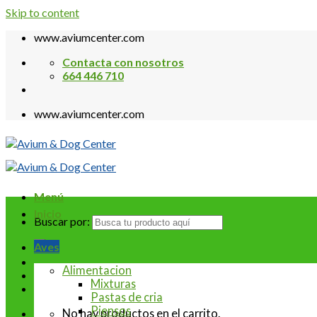
Skip to content
www.aviumcenter.com
Contacta con nosotros
664 446 710
www.aviumcenter.com
Menú
Inicio
Buscar por:
Aves
Alimentacion
Mixturas
Pastas de cria
Piensos
No hay productos en el carrito.