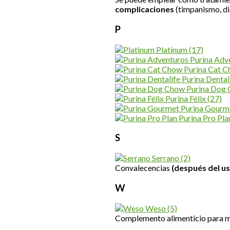
complicaciones
(timpanismo, di
P
Platinum
(17)
Purina Adv
Purina Cat 
Purina Dental
Purina Dog
Purina Félix
(27)
Purina Gourm
Purina Pro Pl
S
Serrano
(2)
Convalecencias
(después del us
W
Weso
(5)
Complemento alimenticio para me