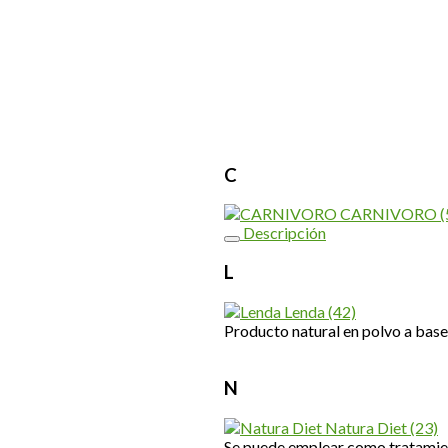
C
CARNIVORO
(
Descripción
L
Lenda
(42)
Producto natural en polvo a base
N
Natura Diet
(23)
Se puede emplear como tratamie