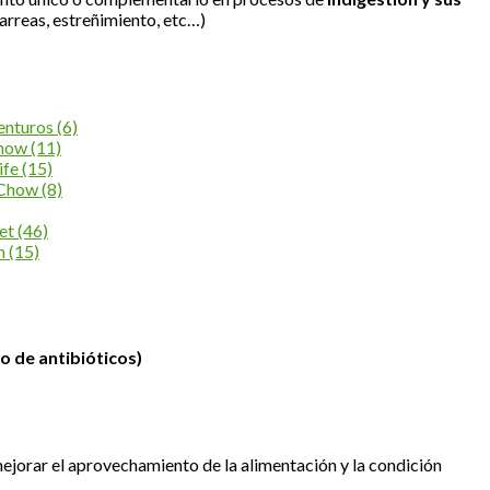
arreas, estreñimiento, etc…)
enturos
(6)
Chow
(11)
ife
(15)
 Chow
(8)
et
(46)
an
(15)
o de antibióticos)
jorar el aprovechamiento de la alimentación y la condición