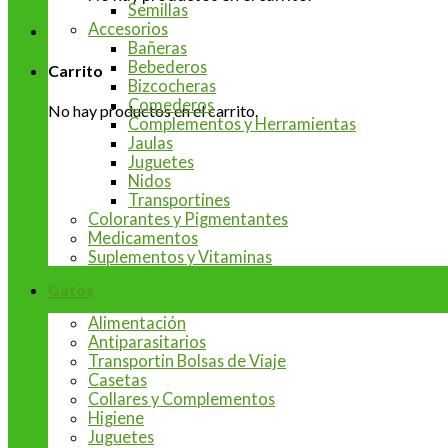
Semillas
Accesorios
Bañeras
Bebederos
Carrito
Bizcocheras
Comederos
No hay productos en el carrito.
Complementos y Herramientas
Jaulas
Juguetes
Nidos
Transportines
Colorantes y Pigmentantes
Medicamentos
Suplementos y Vitaminas
Gatos
Alimentación
Antiparasitarios
Transportin Bolsas de Viaje
Casetas
Collares y Complementos
Higiene
Juguetes