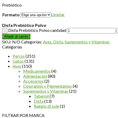
Prebiótico
Limpiar
Formato
Disfa Prebiótico Polvo
Disfa Prebiótico Polvo cantidad
Añadir al carrito
SKU:
N/D
Categorías:
Aves
,
Disfa
,
Suplementos y Vitaminas
Categorías
Perros
(251)
Gatos
(131)
Aves
(110)
Medicamentos
(4)
Alimentacion
(80)
Accesorios
(2)
Colorantes y Pigmentantes
(4)
Suplementos y Vitaminas
(21)
Tabernil
(7)
Disfa
(13)
Raggio di sole
(1)
FILTRAR POR MARCA