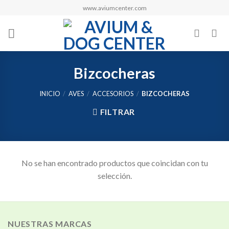
Skip
www.aviumcenter.com
to
content
Bizcocheras
INICIO
/
AVES
/
ACCESORIOS
/
BIZCOCHERAS
FILTRAR
No se han encontrado productos que coincidan con tu
selección.
NUESTRAS MARCAS