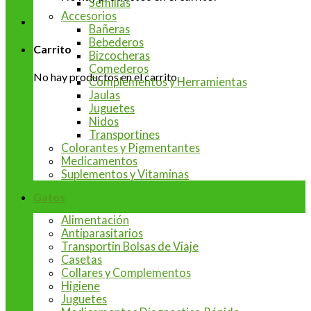
Semillas
Accesorios
Bañeras
Bebederos
Carrito
Bizcocheras
Comederos
No hay productos en el carrito.
Complementos y Herramientas
Jaulas
Juguetes
Nidos
Transportines
Colorantes y Pigmentantes
Medicamentos
Suplementos y Vitaminas
Gatos
Alimentación
Antiparasitarios
Transportin Bolsas de Viaje
Casetas
Collares y Complementos
Higiene
Juguetes