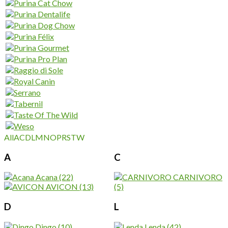
All
A
C
D
L
M
N
O
P
R
S
T
W
A
C
Acana
(22)
CARNIVORO
AVICON
(13)
(5)
D
L
Dingo
(10)
Lenda
(42)