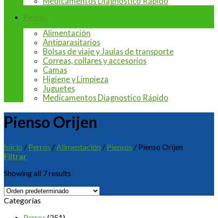
Medicamentos Diagnostico Rápido
Perros
Alimentación
Antiparasitarios
Bolsas de viaje y Jaulas de transporte
Correas, collares y accesorios
Camas
Higiene y Limpieza
Juguetes
Medicamentos Diagnostico Rápido
Pienso Orijen
Inicio
/
Perros
/
Alimentación
/
Piensos
/
Pienso Orijen
Filtrar
Showing all 7 results
Categorías
Perros
(251)