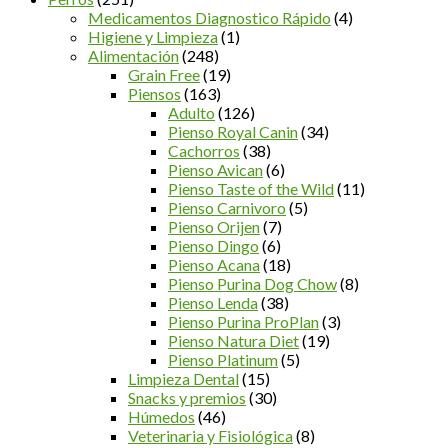
Medicamentos Diagnostico Rápido
(4)
Higiene y Limpieza
(1)
Alimentación
(248)
Grain Free
(19)
Piensos
(163)
Adulto
(126)
Pienso Royal Canin
(34)
Cachorros
(38)
Pienso Avican
(6)
Pienso Taste of the Wild
(11)
Pienso Carnivoro
(5)
Pienso Orijen
(7)
Pienso Dingo
(6)
Pienso Acana
(18)
Pienso Purina Dog Chow
(8)
Pienso Lenda
(38)
Pienso Purina ProPlan
(3)
Pienso Natura Diet
(19)
Pienso Platinum
(5)
Limpieza Dental
(15)
Snacks y premios
(30)
Húmedos
(46)
Veterinaria y Fisiológica
(8)