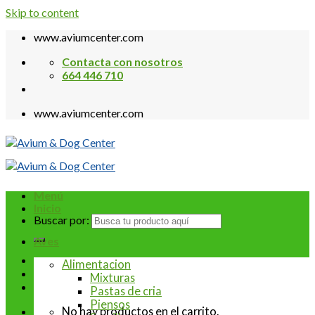
Skip to content
www.aviumcenter.com
Contacta con nosotros
664 446 710
www.aviumcenter.com
Menú
Inicio
Buscar por:
Aves
Alimentacion
Mixturas
Pastas de cria
Piensos
No hay productos en el carrito.