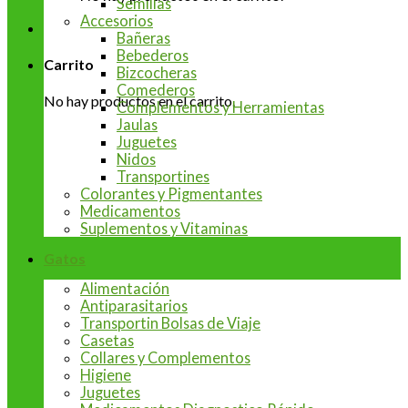
Semillas
Accesorios
Bañeras
Bebederos
Carrito
Bizcocheras
Comederos
No hay productos en el carrito.
Complementos y Herramientas
Jaulas
Juguetes
Nidos
Transportines
Colorantes y Pigmentantes
Medicamentos
Suplementos y Vitaminas
Gatos
Alimentación
Antiparasitarios
Transportin Bolsas de Viaje
Casetas
Collares y Complementos
Higiene
Juguetes