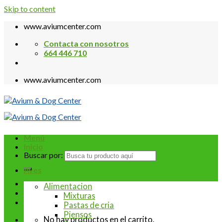
Skip to content
www.aviumcenter.com
Contacta con nosotros
664 446 710
www.aviumcenter.com
Menú
Inicio
Buscar por:
Aves
Alimentacion
Mixturas
Pastas de cria
Piensos
No hay productos en el carrito.