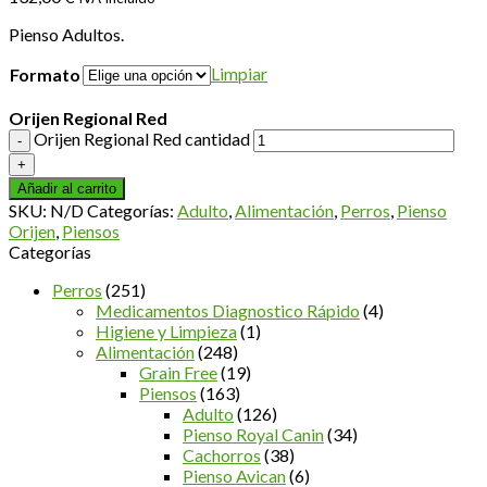
Pienso Adultos.
Limpiar
Formato
Orijen Regional Red
Orijen Regional Red cantidad
Añadir al carrito
SKU:
N/D
Categorías:
Adulto
,
Alimentación
,
Perros
,
Pienso
Orijen
,
Piensos
Categorías
Perros
(251)
Medicamentos Diagnostico Rápido
(4)
Higiene y Limpieza
(1)
Alimentación
(248)
Grain Free
(19)
Piensos
(163)
Adulto
(126)
Pienso Royal Canin
(34)
Cachorros
(38)
Pienso Avican
(6)