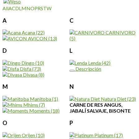
All
A
C
D
L
M
N
O
P
R
S
T
W
A
C
Acana
(22)
CARNIVORO
AVICON
(13)
(5)
D
L
Dingo
(10)
Lenda
(42)
Disfa
(73)
Descripción
Divasa
(8)
M
N
Manitoba
(1)
Natura Diet
(23)
Mhims
(7)
CARNE DE RES ANGUS,
Moments
(18)
JABALÍ SALVAJE, BISONTE
O
P
Orijen
(10)
Platinum
(17)