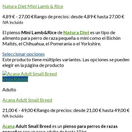
Natura Diet Mini Lamb & Rice
4,89
€
-
27,00
€
Rango de precios: desde 4,89 € hasta 27,00 €
IVA Incluido
El pienso
Mini Lamb&Rice
de
Natura Diet
es un tipo de
alimento para perro de raza pequeña o mini como el Bichón
Maltés, el Chihuahua, el Pomerania o el Yorkshire.
Seleccionar opciones
Este producto tiene múltiples variantes. Las opciones se pueden
elegir en la página de producto
Vista Rápida
Adulto
Acana Adult Small Breed
21,00
€
-
49,00
€
Rango de precios: desde 21,00 € hasta 49,00 €
IVA Incluido
Acana
Adult Small Breed
es un
pienso para perros de razas
pequeñas
con un peso adulto de hasta 10 kg.