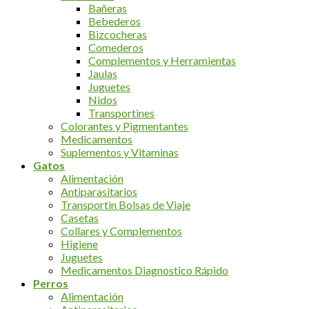
Bañeras
Bebederos
Bizcocheras
Comederos
Complementos y Herramientas
Jaulas
Juguetes
Nidos
Transportines
Colorantes y Pigmentantes
Medicamentos
Suplementos y Vitaminas
Gatos
Alimentación
Antiparasitarios
Transportin Bolsas de Viaje
Casetas
Collares y Complementos
Higiene
Juguetes
Medicamentos Diagnostico Rápido
Perros
Alimentación