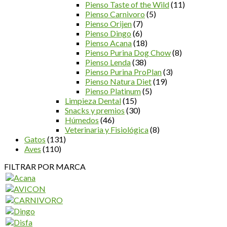
Pienso Taste of the Wild
(11)
Pienso Carnivoro
(5)
Pienso Orijen
(7)
Pienso Dingo
(6)
Pienso Acana
(18)
Pienso Purina Dog Chow
(8)
Pienso Lenda
(38)
Pienso Purina ProPlan
(3)
Pienso Natura Diet
(19)
Pienso Platinum
(5)
Limpieza Dental
(15)
Snacks y premios
(30)
Húmedos
(46)
Veterinaria y Fisiológica
(8)
Gatos
(131)
Aves
(110)
FILTRAR POR MARCA