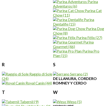
Purina
Adventuros
(6)
Purina Cat
Chow
(11)
Purina
Dentalife
(15)
Purina Dog
Chow
(8)
Purina Félix
(27)
Purina
Gourmet
(46)
Purina Pro
Plan
(15)
R
S
Raggio di Sole
Serrano
(2)
(24)
DE LLANURA, CORDERO
Royal Canin
(44)
ROMNEY Y CERDO
T
W
Tabernil
(9)
Weso
(5)