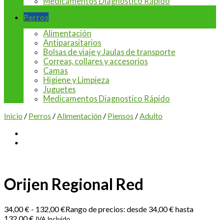
Medicamentos Diagnostico Rápido
Perros
Alimentación
Antiparasitarios
Bolsas de viaje y Jaulas de transporte
Correas, collares y accesorios
Camas
Higiene y Limpieza
Juguetes
Medicamentos Diagnostico Rápido
Inicio
/
Perros
/
Alimentación
/
Piensos
/
Adulto
Orijen Regional Red
34,00
€
-
132,00
€
Rango de precios: desde 34,00 € hasta
132,00 €
IVA Incluido