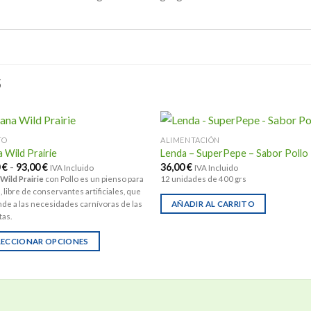
S
TO
ALIMENTACIÓN
 Wild Prairie
Lenda – SuperPepe – Sabor Pollo
Rango
0
€
-
93,00
€
36,00
€
IVA Incluido
IVA Incluido
de
Wild Prairie
con Pollo es un pienso para
12 unidades de 400 grs
precios:
, libre de conservantes artificiales, que
desde
23,00 €
de a las necesidades carnívoras de las
AÑADIR AL CARRITO
hasta
as.
93,00 €
LECCIONAR OPCIONES
ucto
ples