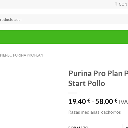
CON
PIENSO PURINA PROPLAN
Purina Pro Plan
Start Pollo
Ra
19,40
-
58,00
€
€
IVA
de
Razas medianas cachorros
pre
de
FORMATO