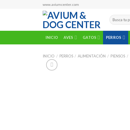
Skip
www.aviumcenter.com
to
content
Buscar
por:
INICIO
AVES
GATOS
PERROS
INICIO
/
PERROS
/
ALIMENTACIÓN
/
PIENSOS
/