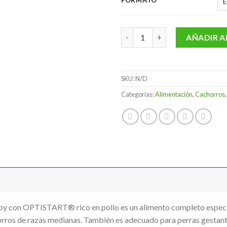
19,
has
58,
Purina Pro Plan Puppy Mediano
AÑADIR A
SKU:
N/D
Categorías:
Alimentación
,
Cachorros
n OPTISTART® rico en pollo es un alimento completo especia
horros de razas medianas. También es adecuado para perras gestante