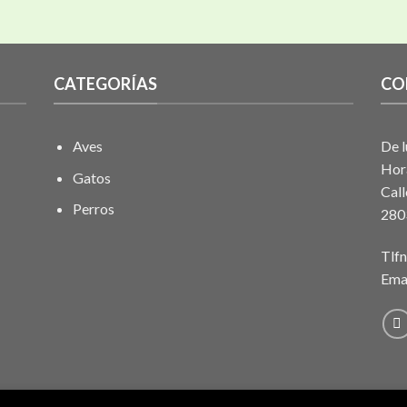
CATEGORÍAS
CO
Aves
De l
Hor
Gatos
Call
Perros
280
Tlf
Ema