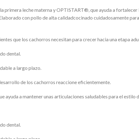
n la primera leche materna y OPTISTART®, que ayuda a fortalecer l
 Elaborado con pollo de alta calidadcocinado cuidadosamente par
entes que los cachorros necesitan para crecer hacia una etapa adult
do dental.
dable a largo plazo.
desarrollo de los cachorros reaccione eficientemente.
e ayuda a mantener unas articulaciones saludables para el estilo d
do dental.
dable a largo plazo.