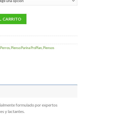
40 €
ta
00 €
 Healthy Start Pollo cantidad
L CARRITO
,
Perros
,
Pienso Purina ProPlan
,
Piensos
lmente formulado por expertos
s y lactantes.