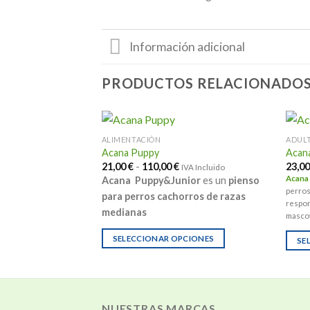
Información adicional
PRODUCTOS RELACIONADO
ALIMENTACIÓN
ADUL
 Breed
Acana Puppy
Acana
ango
Rango
21,00
€
-
110,00
€
23,0
IVA Incluido
IVA Incluido
e
de
eed
es un pienso para
Acana
Acana Puppy&Junior
es un
pienso
recios:
precios:
s (peso adulto superior
perros
esde
desde
para perros cachorros de razas
0,00 €
21,00 €
respon
medianas
asta
hasta
mascot
10,00 €
110,00 €
CIONES
SELECCIONAR OPCIONES
SE
Este
Este
producto
prod
tiene
tiene
múltiples
múlti
NUESTRAS MARCAS