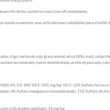
desarrollo de los cachorros reaccione eficientemente.
e ayuda a mantener unas articulaciones saludables para el estilo d
adas, trigo, harina de soja, grasa animal, arroz (8%), maíz, subpr
, sustancias minerales, huevo deshidratado, aceite de pescado, cal
29 000; Vit. D3: 940; Vit E: 200; mg/kg: Vit C: 120; Sulfato ferros
ratado: 48; Sulfato manganoso monohidratado: 110; Sulfato de zin
coferol de aceites vegetales: 54 mg/kg.