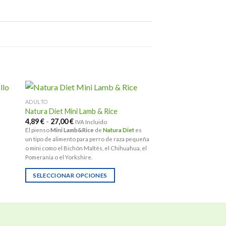
ADULTO
Natura Diet Mini Lamb & Rice
Rango
4,89
€
-
27,00
€
IVA Incluido
de
El pienso
Mini Lamb&Rice
de
Natura Diet
es
precios:
un tipo de alimento para perro de raza pequeña
desde
4,89 €
o mini como el Bichón Maltés, el Chihuahua, el
hasta
Pomerania o el Yorkshire.
27,00 €
SELECCIONAR OPCIONES
Este
producto
tiene
múltiples