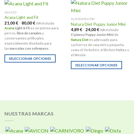
ADULTO
Acana Light and Fit
ALIMENTACIÓN
Rango
21,00
€
-
80,00
€
IVA Incluido
Natura Diet Puppy Junior Mini
de
Acana
Light & Fit
es un pienso para
Rango
4,89
€
-
24,00
€
IVA Incluido
precios:
de
perros,
libre de cereales
y
desde
El
pienso Puppy Junior Mini
de
precios:
21,00 €
conservantes artificiales,
Natura Diet
es adecuado para
desde
hasta
especialmente diseñado para
4,89 €
cachorros de raza mini y pequeña
80,00 €
las
mascotas con sobrepeso
.
hasta
como el Yorkshire, el Bichón Maltes o
24,00 €
el Westie
SELECCIONAR OPCIONES
Este
SELECCIONAR OPCIONES
producto
Este
tiene
producto
múltiples
tiene
variantes.
múltiples
Las
variantes.
opciones
Las
se
opciones
NUESTRAS MARCAS
pueden
se
elegir
pueden
en
elegir