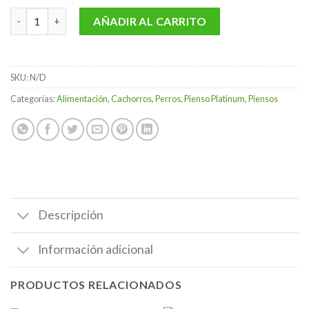
33,60 €
Platinum Puppy Chicken cantidad
AÑADIR AL CARRITO
SKU:
N/D
Categorías:
Alimentación
,
Cachorros
,
Perros
,
Pienso Platinum
,
Piensos
Descripción
Información adicional
PRODUCTOS RELACIONADOS