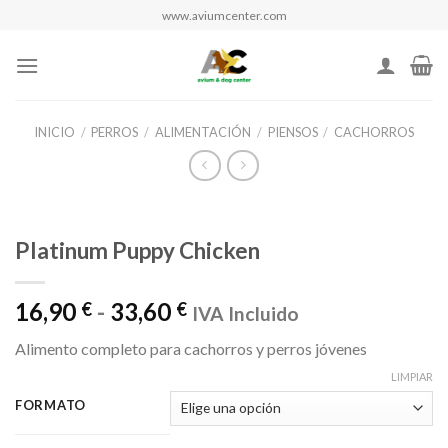
Skip
www.aviumcenter.com
to
content
INICIO
/
PERROS
/
ALIMENTACIÓN
/
PIENSOS
/
CACHORROS
Platinum Puppy Chicken
Rango
16,90
-
33,60
€
€
IVA Incluido
de
Alimento completo para cachorros y perros jóvenes
precios:
desde
LIMPIAR
16,90 €
FORMATO
hasta