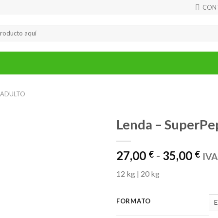
CON
ADULTO
Lenda – SuperP
Ra
27,00
-
35,00
€
€
IVA
de
12 kg | 20 kg
pre
de
27,
FORMATO
has