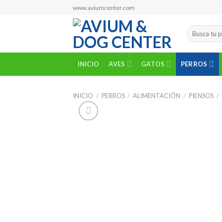
Skip
www.aviumcenter.com
to
content
Buscar
por:
INICIO
AVES
GATOS
PERROS
INICIO
/
PERROS
/
ALIMENTACIÓN
/
PIENSOS
/