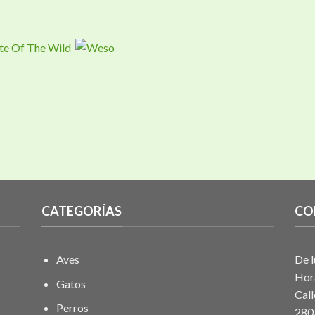
CATEGORÍAS
CO
Aves
De l
Hor
Gatos
Call
Perros
280