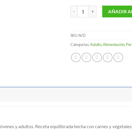
35,
Lenda - SuperPepe Mantenimie
AÑADIR A
SKU:
N/D
Categorías:
Adulto
,
Alimentación
,
Per
óvenes y adultos. Receta equilibrada hecha con carnes y vegetales 