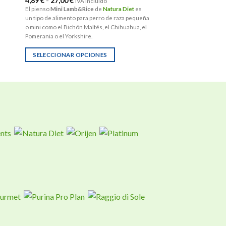
4,89
€
-
27,00
€
IVA Incluido
de
El pienso
Mini Lamb&Rice
de
Natura Diet
es
precios:
un tipo de alimento para perro de raza pequeña
desde
4,89 €
o mini como el Bichón Maltés, el Chihuahua, el
hasta
Pomerania o el Yorkshire.
27,00 €
SELECCIONAR OPCIONES
Este
producto
tiene
múltiples
variantes.
Las
opciones
se
pueden
elegir
en
la
página
de