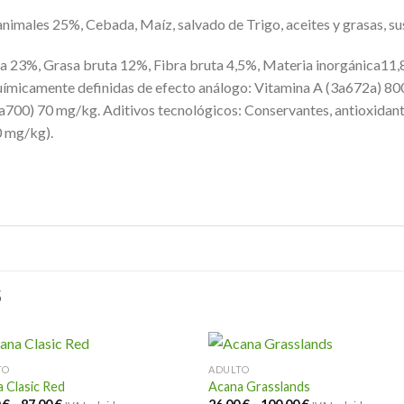
imales 25%, Cebada, Maíz, salvado de Trigo, aceites y grasas, su
a 23%, Grasa bruta 12%, Fibra bruta 4,5%, Materia inorgánica11,8%
químicamente definidas de efecto análogo: Vitamina A (3a672a) 8
o3a700) 70 mg/kg. Aditivos tecnológicos: Conservantes, antioxidan
0 mg/kg).
S
TO
ADULTO
 Clasic Red
Acana Grasslands
Rango
Rango