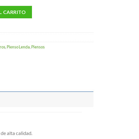
00 €
nto cantidad
L CARRITO
ros
,
Pienso Lenda
,
Piensos
de alta calidad.