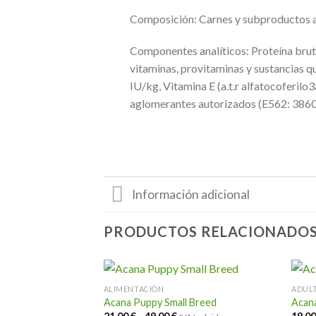
Composición: Carnes y subproductos an
Componentes analíticos: Proteína brut
vitaminas, provitaminas y sustancias 
IU/kg, Vitamina E (a.t.r alfatocoferil
aglomerantes autorizados (E562: 386
Información adicional
PRODUCTOS RELACIONADO
ALIMENTACIÓN
ADUL
ork
Acana Puppy Small Breed
Acana
ngo
Rango