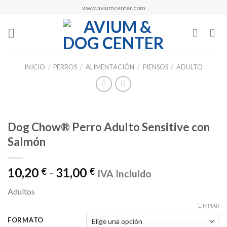
Skip
www.aviumcenter.com
to
content
INICIO
/
PERROS
/
ALIMENTACIÓN
/
PIENSOS
/
ADULTO
Dog Chow® Perro Adulto Sensitive con
Salmón
Rango
10,20
-
31,00
€
€
IVA Incluido
de
Adultos
precios:
desde
LIMPIAR
10,20 €
FORMATO