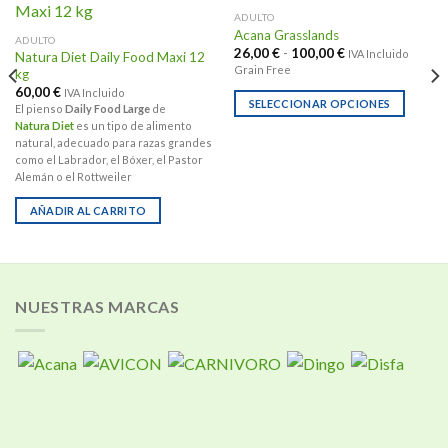
ADULTO
Acana Grasslands
ADULTO
Rango
26,00
€
-
100,00
€
IVA Incluido
Natura Diet Daily Food Maxi 12
de
Grain Free
kg
precios:
desde
60,00
€
IVA Incluido
26,00 €
SELECCIONAR OPCIONES
El pienso
Daily Food Large
de
hasta
Este
Natura Diet
es un tipo de alimento
100,00 €
natural, adecuado para razas grandes
producto
como el Labrador, el Bóxer, el Pastor
tiene
Alemán o el Rottweiler
múltiples
variantes.
AÑADIR AL CARRITO
Las
opciones
se
pueden
NUESTRAS MARCAS
elegir
en
la
página
de
producto