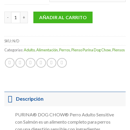
hasta
31,00 €
Dog Chow® Perro Adulto Sensitive con Salmón cantidad
AÑADIR AL CARRITO
SKU:
N/D
Categorías:
Adulto
,
Alimentación
,
Perros
,
Pienso Purina Dog Chow
,
Piensos
Descripción
PURINA® DOG CHOW® Perro Adulto Sensitive
con Salmón es un alimento completo para perros
con una digestión sensible con ingredientes