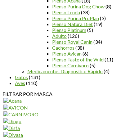
Pienso Acana
(18)
Pienso Purina Dog Chow
(8)
Pienso Lenda
(38)
Pienso Purina ProPlan
(3)
Pienso Natura Diet
(19)
Pienso Platinum
(5)
Adulto
(126)
Pienso Royal Canin
(34)
Cachorros
(38)
Pienso Avican
(6)
Pienso Taste of the Wild
(11)
Pienso Carnivoro
(5)
Medicamentos Diagnostico Rápido
(4)
Gatos
(131)
Aves
(110)
FILTRAR POR MARCA