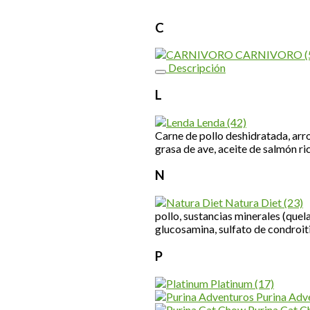
C
CARNIVORO
(
Descripción
L
Lenda
(42)
Carne de pollo deshidratada, ar
grasa de ave, aceite de salmón r
N
Natura Diet
(23)
pollo, sustancias minerales (quel
glucosamina, sulfato de condroit
P
Platinum
(17)
Purina Adv
Purina Cat 