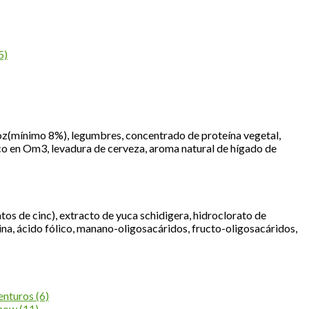
5)
roz(mínimo 8%), legumbres, concentrado de proteína vegetal,
ico en Om3, levadura de cerveza, aroma natural de hígado de
atos de cinc), extracto de yuca schidigera, hidroclorato de
ina, ácido fólico, manano-oligosacáridos, fructo-oligosacáridos,
enturos
(6)
Chow
(11)