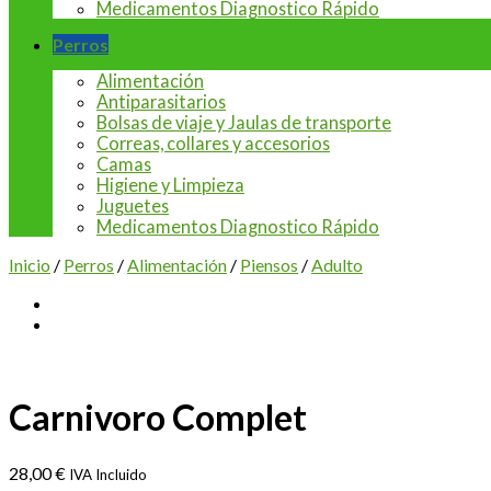
Medicamentos Diagnostico Rápido
Perros
Alimentación
Antiparasitarios
Bolsas de viaje y Jaulas de transporte
Correas, collares y accesorios
Camas
Higiene y Limpieza
Juguetes
Medicamentos Diagnostico Rápido
Inicio
/
Perros
/
Alimentación
/
Piensos
/
Adulto
Carnivoro Complet
28,00
€
IVA Incluido