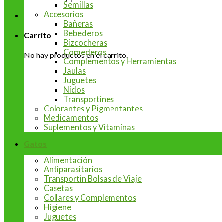
Semillas
Accesorios
Bañeras
Bebederos
Carrito
Bizcocheras
Comederos
No hay productos en el carrito.
Complementos y Herramientas
Jaulas
Juguetes
Nidos
Transportines
Colorantes y Pigmentantes
Medicamentos
Suplementos y Vitaminas
Gatos
Alimentación
Antiparasitarios
Transportin Bolsas de Viaje
Casetas
Collares y Complementos
Higiene
Juguetes