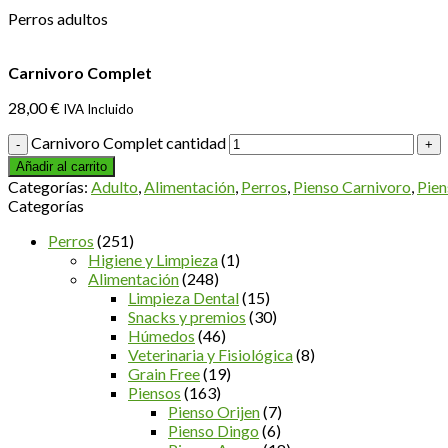
Perros adultos
Carnivoro Complet
28,00
€
IVA Incluido
Carnivoro Complet cantidad
Añadir al carrito
Categorías:
Adulto
,
Alimentación
,
Perros
,
Pienso Carnivoro
,
Pien
Categorías
Perros
(251)
Higiene y Limpieza
(1)
Alimentación
(248)
Limpieza Dental
(15)
Snacks y premios
(30)
Húmedos
(46)
Veterinaria y Fisiológica
(8)
Grain Free
(19)
Piensos
(163)
Pienso Orijen
(7)
Pienso Dingo
(6)