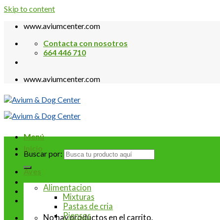
Skip to content
www.aviumcenter.com
Contacta con nosotros
664 446 710
www.aviumcenter.com
Menú
Inicio
Buscar por:
Aves
Alimentacion
Mixturas
Pastas de cria
Piensos
No hay productos en el carrito.