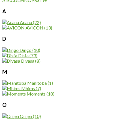
All
A
C
D
L
M
N
O
P
R
S
T
W
A
Acana
(22)
AVICON
(13)
D
Dingo
(10)
Disfa
(73)
Divasa
(8)
M
Manitoba
(1)
Mhims
(7)
Moments
(18)
O
Orijen
(10)