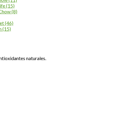
ife
(15)
 Chow
(8)
et
(46)
an
(15)
antioxidantes naturales.