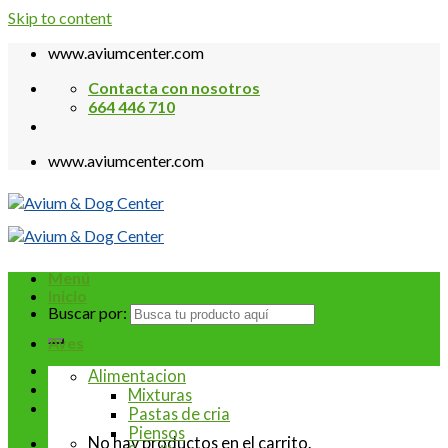
Skip to content
www.aviumcenter.com
Contacta con nosotros
664 446 710
www.aviumcenter.com
Menú
Inicio
Buscar por:
Aves
Alimentacion
Mixturas
Pastas de cria
Piensos
No hay productos en el carrito.