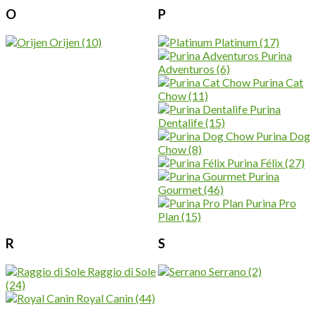
O
P
Orijen
(10)
Platinum
(17)
Purina
Adventuros
(6)
Purina Cat
Chow
(11)
Purina
Dentalife
(15)
Purina Dog
Chow
(8)
Purina Félix
(27)
Purina
Gourmet
(46)
Purina Pro
Plan
(15)
R
S
Raggio di Sole
Serrano
(2)
(24)
Royal Canin
(44)