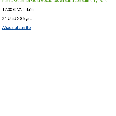
Purina Gourmet Gold Bocaditos en Salsa con Salmón y Pollo
17,00
€
IVA Incluido
24 Unid X 85 grs.
Añadir al carrito