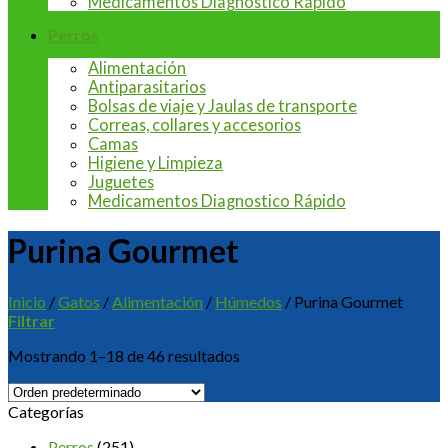
Medicamentos Diagnostico Rápido
Perros
Alimentación
Antiparasitarios
Bolsas de viaje y Jaulas de transporte
Correas, collares y accesorios
Camas
Higiene y Limpieza
Juguetes
Medicamentos Diagnostico Rápido
Purina Gourmet
Inicio
/
Gatos
/
Alimentación
/
Húmedos
/
Purina Gourmet
Filtrar
Mostrando 1–18 de 46 resultados
Categorías
Perros
(251)