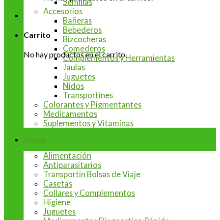
Semillas
Accesorios
Bañeras
Bebederos
Carrito
Bizcocheras
Comederos
No hay productos en el carrito.
Complementos y Herramientas
Jaulas
Juguetes
Nidos
Transportines
Colorantes y Pigmentantes
Medicamentos
Suplementos y Vitaminas
Gatos
Alimentación
Antiparasitarios
Transportin Bolsas de Viaje
Casetas
Collares y Complementos
Higiene
Juguetes