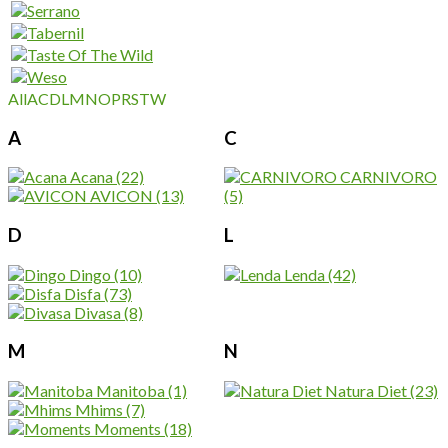
All
A
C
D
L
M
N
O
P
R
S
T
W
A
C
Acana
(22)
CARNIVORO
AVICON
(13)
(5)
D
L
Dingo
(10)
Lenda
(42)
Disfa
(73)
Divasa
(8)
M
N
Manitoba
(1)
Natura Diet
(23)
Mhims
(7)
Moments
(18)