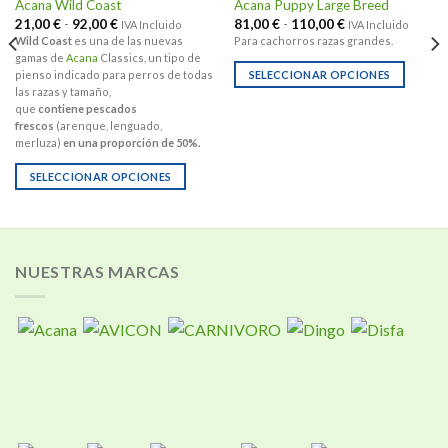
Acana Wild Coast
Acana Puppy Large Breed
Rango
Rango
21,00
€
-
92,00
€
81,00
€
-
110,00
€
IVA Incluido
IVA Incluido
de
de
Wild Coast
es una de las nuevas
Para cachorros razas grandes.
precios:
precios:
gamas de
Acana
Classics, un tipo de
desde
desde
21,00 €
81,00 €
SELECCIONAR OPCIONES
pienso indicado para perros de todas
hasta
hasta
las razas y tamaño,
Este
92,00 €
110,00 €
que
contiene pescados
producto
frescos
(arenque, lenguado,
tiene
merluza)
en una proporción de 50%.
múltiples
SELECCIONAR OPCIONES
variantes.
Este
Las
producto
opciones
tiene
se
múltiples
pueden
NUESTRAS MARCAS
variantes.
elegir
Las
en
opciones
la
se
página
pueden
de
elegir
producto
en
la