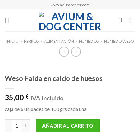
Skip
www.aviumcenter.com
to
content
INICIO
/
PERROS
/
ALIMENTACIÓN
/
HÚMEDOS
/
HÚMEDO WESO
Weso Falda en caldo de huesos
35,00
€
IVA Incluido
caja de 6 unidades de 400 grs cada una
Weso Falda en caldo de huesos cantidad
AÑADIR AL CARRITO