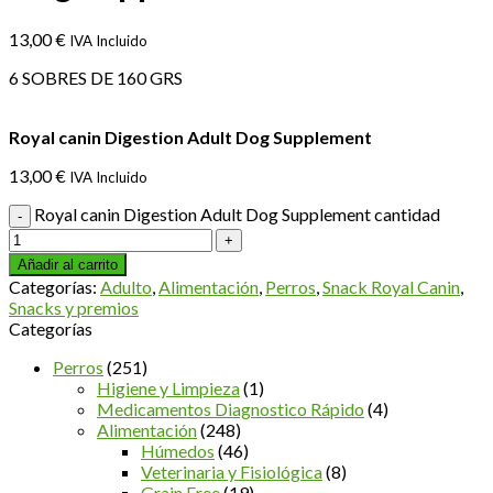
13,00
€
IVA Incluido
6 SOBRES DE 160 GRS
Royal canin Digestion Adult Dog Supplement
13,00
€
IVA Incluido
Royal canin Digestion Adult Dog Supplement cantidad
Añadir al carrito
Categorías:
Adulto
,
Alimentación
,
Perros
,
Snack Royal Canin
,
Snacks y premios
Categorías
Perros
(251)
Higiene y Limpieza
(1)
Medicamentos Diagnostico Rápido
(4)
Alimentación
(248)
Húmedos
(46)
Veterinaria y Fisiológica
(8)
Grain Free
(19)