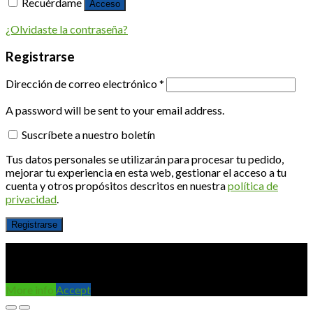
Recuérdame
Acceso
¿Olvidaste la contraseña?
Registrarse
Dirección de correo electrónico
*
A password will be sent to your email address.
Suscríbete a nuestro boletín
Tus datos personales se utilizarán para procesar tu pedido,
mejorar tu experiencia en esta web, gestionar el acceso a tu
cuenta y otros propósitos descritos en nuestra
política de
privacidad
.
Registrarse
Utilizamos cookies para asegurar que damos la mejor
experiencia al usuario en nuestra web. Si sigues utilizando este
sitio asumiremos que estás de acuerdo.
More info
Accept