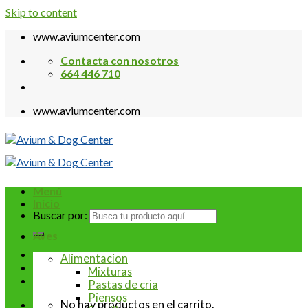
Skip to content
www.aviumcenter.com
Contacta con nosotros
664 446 710
www.aviumcenter.com
Menú
Inicio
Buscar por:
Aves
Alimentacion
Mixturas
Pastas de cria
Piensos
No hay productos en el carrito.