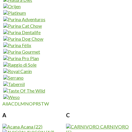
All
A
C
D
L
M
N
O
P
R
S
T
W
A
C
Acana
(22)
CARNIVORO