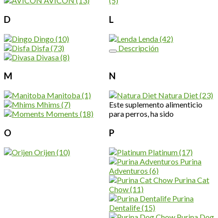
AVICON
(13)
(5)
D
L
Dingo
(10)
Lenda
(42)
Disfa
(73)
Descripción
Divasa
(8)
M
N
Manitoba
(1)
Natura Diet
(23)
Mhims
(7)
Este suplemento alimenticio
Moments
(18)
para perros, ha sido
O
P
Orijen
(10)
Platinum
(17)
Purina
Adventuros
(6)
Purina Cat
Chow
(11)
Purina
Dentalife
(15)
Purina Dog