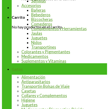
Semillas
Accesorios
Bañeras
Bebederos
Carrito
Bizcocheras
Comederos
No hay productos en el carrito.
Complementos y Herramientas
Jaulas
Juguetes
Nidos
Transportines
Colorantes y Pigmentantes
Medicamentos
Suplementos y Vitaminas
Gatos
Alimentación
Antiparasitarios
Transportin Bolsas de Viaje
Casetas
Collares y Complementos
Higiene
Juguetes