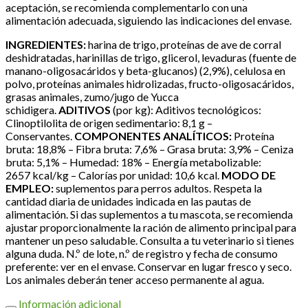
aceptación, se recomienda complementarlo con una
alimentación adecuada, siguiendo las indicaciones del envase.
INGREDIENTES:
harina de trigo, proteínas de ave de corral
deshidratadas, harinillas de trigo, glicerol, levaduras (fuente de
manano-oligosacáridos y beta-glucanos) (2,9%), celulosa en
polvo, proteínas animales hidrolizadas, fructo-oligosacáridos,
grasas animales, zumo/jugo de Yucca
schidigera.
ADITIVOS
(por kg): Aditivos tecnológicos:
Clinoptilolita de origen sedimentario: 8,1 g –
Conservantes.
COMPONENTES ANALÍTICOS:
Proteína
bruta: 18,8% – Fibra bruta: 7,6% – Grasa bruta: 3,9% – Ceniza
bruta: 5,1% – Humedad: 18% – Energía metabolizable:
2657 kcal/kg – Calorías por unidad: 10,6 kcal.
MODO DE
EMPLEO:
suplementos para perros adultos. Respeta la
cantidad diaria de unidades indicada en las pautas de
alimentación. Si das suplementos a tu mascota, se recomienda
ajustar proporcionalmente la ración de alimento principal para
mantener un peso saludable. Consulta a tu veterinario si tienes
alguna duda. N.º de lote, n.º de registro y fecha de consumo
preferente: ver en el envase. Conservar en lugar fresco y seco.
Los animales deberán tener acceso permanente al agua.
Información adicional