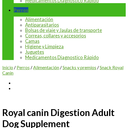
Medicamentos Diagnostico Rápido
Perros
Alimentación
Antiparasitarios
Bolsas de viaje y Jaulas de transporte
Correas, collares y accesorios
Camas
Higiene y Limpieza
Juguetes
Medicamentos Diagnostico Rápido
Inicio
/
Perros
/
Alimentación
/
Snacks y premios
/
Snack Royal
Canin
Royal canin Digestion Adult
Dog Supplement