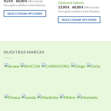
Rango
4,50
€
-
60,00
€
IVA Incluido
Optirenal Salmón
de
Para gatos adultos esterilizados.
Rango
precios:
13,90
€
-
60,00
€
IVA Incluido
de
desde
Para gatos adultos esterilizados.
precios:
4,50 €
SELECCIONAR OPCIONES
desde
hasta
Este
13,90 €
60,00 €
SELECCIONAR OPCIONES
hasta
producto
Este
60,00 €
tiene
producto
múltiples
tiene
variantes.
múltiples
Las
variantes.
opciones
Las
NUESTRAS MARCAS
se
opciones
pueden
se
elegir
pueden
en
elegir
la
en
página
la
de
página
producto
de
producto