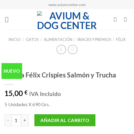
Skip
www.aviumcenter.com
to
content
INICIO
/
GATOS
/
ALIMENTACIÓN
/
SNACKS Y PREMIOS
/
FÉLIX
NUEVO
Purina Félix Crispies Salmón y Trucha
15,00
€
IVA Incluido
5 Unidades X 690 Grs.
Purina Félix Crispies Salmón y Trucha cantidad
AÑADIR AL CARRITO