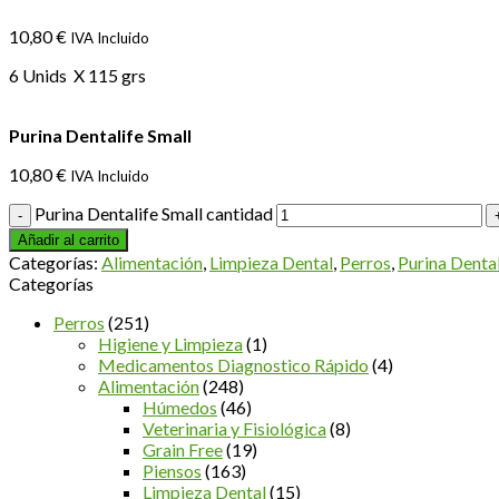
10,80
€
IVA Incluido
6 Unids X 115 grs
Purina Dentalife Small
10,80
€
IVA Incluido
Purina Dentalife Small cantidad
Añadir al carrito
Categorías:
Alimentación
,
Limpieza Dental
,
Perros
,
Purina Dental
Categorías
Perros
(251)
Higiene y Limpieza
(1)
Medicamentos Diagnostico Rápido
(4)
Alimentación
(248)
Húmedos
(46)
Veterinaria y Fisiológica
(8)
Grain Free
(19)
Piensos
(163)
Limpieza Dental
(15)