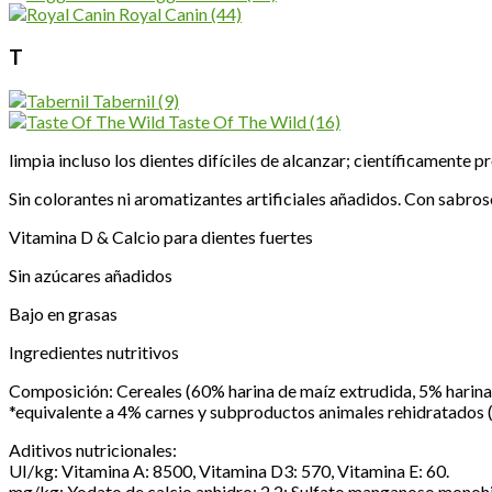
Royal Canin
(44)
T
Tabernil
(9)
Taste Of The Wild
(16)
limpia incluso los dientes difíciles de alcanzar; científicamente
Sin colorantes ni aromatizantes artificiales añadidos. Con sabros
Vitamina D & Calcio para dientes fuertes
Sin azúcares añadidos
Bajo en grasas
Ingredientes nutritivos
Composición: Cereales (60% harina de maíz extrudida, 5% harina d
*equivalente a 4% carnes y subproductos animales rehidratados (
Aditivos nutricionales:
UI/kg: Vitamina A: 8500, Vitamina D3: 570, Vitamina E: 60.
mg/kg: Yodato de calcio anhidro: 2,2; Sulfato manganoso monohid