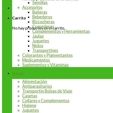
Semillas
Accesorios
Bañeras
Bebederos
Carrito
Bizcocheras
Comederos
No hay productos en el carrito.
Complementos y Herramientas
Jaulas
Juguetes
Nidos
Transportines
Colorantes y Pigmentantes
Medicamentos
Suplementos y Vitaminas
Gatos
Alimentación
Antiparasitarios
Transportin Bolsas de Viaje
Casetas
Collares y Complementos
Higiene
Juguetes