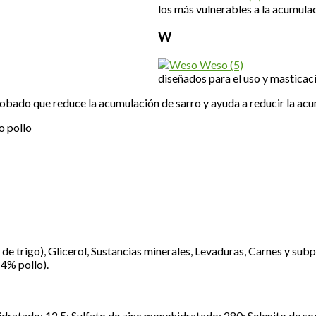
los más vulnerables a la acumula
W
Weso
(5)
diseñados para el uso y masticaci
 probado que reduce la acumulación de sarro y ayuda a reducir la ac
o pollo
e trigo), Glicerol, Sustancias minerales, Levaduras, Carnes y subp
4% pollo).
ratado: 12,5; Sulfato de zinc monohidratado: 280; Selenito de sod