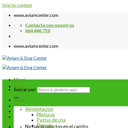
Skip to content
www.aviumcenter.com
Contacta con nosotros
664 446 710
www.aviumcenter.com
Menú
Inicio
Buscar por:
Aves
Alimentacion
Mixturas
Pastas de cria
Piensos
No hay productos en el carrito.