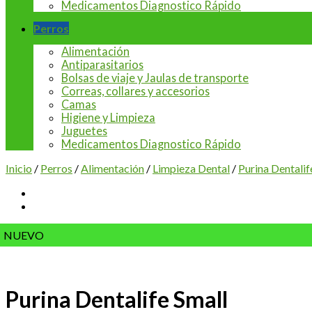
Medicamentos Diagnostico Rápido
Perros
Alimentación
Antiparasitarios
Bolsas de viaje y Jaulas de transporte
Correas, collares y accesorios
Camas
Higiene y Limpieza
Juguetes
Medicamentos Diagnostico Rápido
Inicio
/
Perros
/
Alimentación
/
Limpieza Dental
/
Purina Dentalif
NUEVO
Purina Dentalife Small