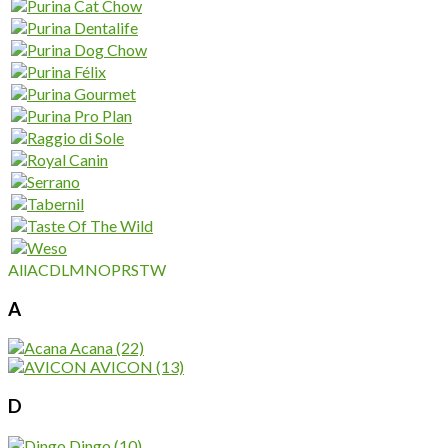
All
A
C
D
L
M
N
O
P
R
S
T
W
A
Acana
(22)
AVICON
(13)
D
Dingo
(10)