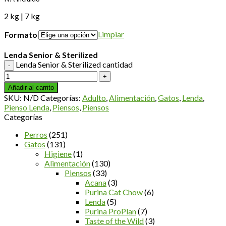
2 kg | 7 kg
Limpiar
Formato
Lenda Senior & Sterilized
Lenda Senior & Sterilized cantidad
Añadir al carrito
SKU:
N/D
Categorías:
Adulto
,
Alimentación
,
Gatos
,
Lenda
,
Pienso Lenda
,
Piensos
,
Piensos
Categorías
Perros
(251)
Gatos
(131)
Higiene
(1)
Alimentación
(130)
Piensos
(33)
Acana
(3)
Purina Cat Chow
(6)
Lenda
(5)
Purina ProPlan
(7)
Taste of the Wild
(3)