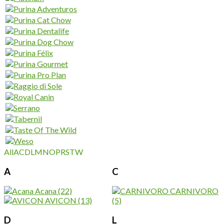
All
A
C
D
L
M
N
O
P
R
S
T
W
A
C
Acana
(22)
CARNIVORO
AVICON
(13)
(5)
D
L