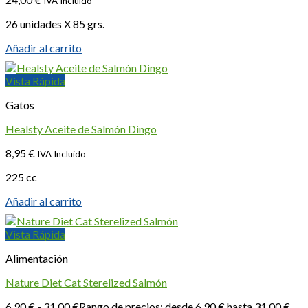
IVA Incluido
26 unidades X 85 grs.
Añadir al carrito
Vista Rápida
Gatos
Healsty Aceite de Salmón Dingo
8,95
€
IVA Incluido
225 cc
Añadir al carrito
Vista Rápida
Alimentación
Nature Diet Cat Sterelized Salmón
6,90
€
-
31,00
€
Rango de precios: desde 6,90 € hasta 31,00 €