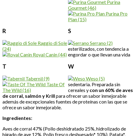
Purina
Gourmet
(46)
Purina Pro
Plan
(15)
R
S
Raggio di Sole
Serrano
(2)
(24)
esterilizados, con tendencia a
Royal Canin
(44)
engordar o que llevan una vida
T
W
Tabernil
(9)
Weso
(5)
Taste Of
sedentaria. Preparada sin
The Wild
(16)
cereales y
con un 60% de aves
de corral, salmón y Krill
para ofrecer un sabor inmejorable
además de excepcionales fuentes de proteínas con las que se
ofrece un sabor inmejorable.
Ingredientes:
Aves de corral 47% (Pollo deshidratado 25%, hidrolizado de
hígado de ave 12%, Pollo fresco deshuesado* 10%), Patata*,