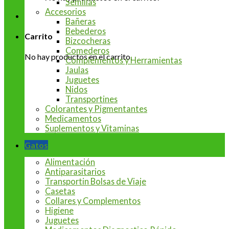
Semillas
Accesorios
Bañeras
Bebederos
Carrito
Bizcocheras
Comederos
No hay productos en el carrito.
Complementos y Herramientas
Jaulas
Juguetes
Nidos
Transportines
Colorantes y Pigmentantes
Medicamentos
Suplementos y Vitaminas
Gatos
Alimentación
Antiparasitarios
Transportin Bolsas de Viaje
Casetas
Collares y Complementos
Higiene
Juguetes