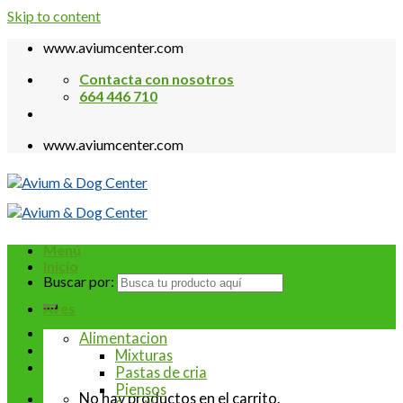
Skip to content
www.aviumcenter.com
Contacta con nosotros
664 446 710
www.aviumcenter.com
Menú
Inicio
Buscar por:
Aves
Alimentacion
Mixturas
Pastas de cria
Piensos
No hay productos en el carrito.