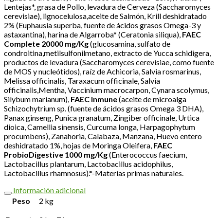
Lentejas*, grasa de Pollo, levadura de Cerveza (Saccharomyces
cerevisiae), lignocelulosa,aceite de Salmón, Krill deshidratado
2% (Euphausia superba, fuente de ácidos grasos Omega-3 y
astaxantina), harina de Algarroba* (Ceratonia siliqua),
FAEC
Complete 20000 mg/Kg
(glucosamina, sulfato de
condroitina,metilsulfonilmetano, extracto de Yucca schidigera,
productos de levadura (Saccharomyces cerevisiae, como fuente
de MOS y nucleótidos), raíz de Achicoria, Salvia rosmarinus,
Melissa officinalis, Taraxacum officinale, Salvia
officinalis,Mentha, Vaccinium macrocarpon, Cynara scolymus,
Silybum marianum),
FAEC Inmune
(aceite de microalga
Schizochytrium sp. (fuente de ácidos grasos Omega 3 DHA),
Panax ginseng, Punica granatum, Zingiber officinale, Urtica
dioica, Camellia sinensis, Curcuma longa, Harpagophytum
procumbens), Zanahoria, Calabaza, Manzana, Huevo entero
deshidratado 1%, hojas de Moringa Oleifera,
FAEC
ProbioDigestive 1000 mg/Kg
(Enterococcus faecium,
Lactobacillus plantarum, Lactobacillus acidophilus,
Lactobacillus rhamnosus).*-Materias primas naturales.
Información adicional
Peso
2 kg