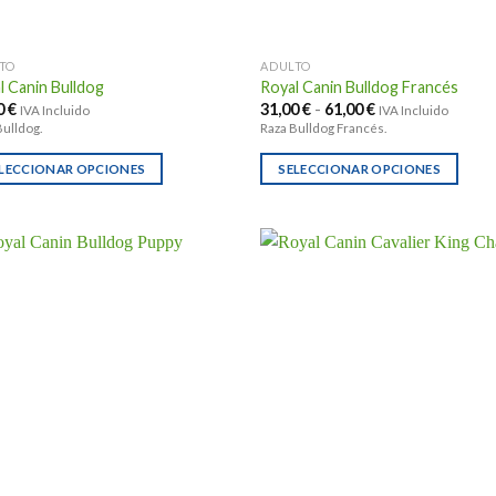
la
na
página
TO
ADULTO
de
l Canin Bulldog
Royal Canin Bulldog Francés
ucto
producto
Rango
0
€
31,00
€
-
61,00
€
IVA Incluido
IVA Incluido
de
Bulldog.
Raza Bulldog Francés.
precios:
desde
31,00 €
LECCIONAR OPCIONES
SELECCIONAR OPCIONES
hasta
Este
61,00 €
ucto
producto
e
tiene
ples
múltiples
ntes.
variantes.
Las
ones
opciones
se
en
pueden
r
elegir
en
la