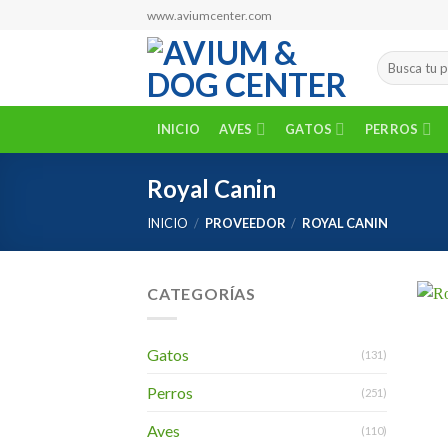
Skip
www.aviumcenter.com
to
content
Buscar
por:
INICIO
AVES
GATOS
PERROS
Royal Canin
INICIO
/
PROVEEDOR
/
ROYAL CANIN
CATEGORÍAS
Gatos
(131)
Perros
(251)
Aves
(110)