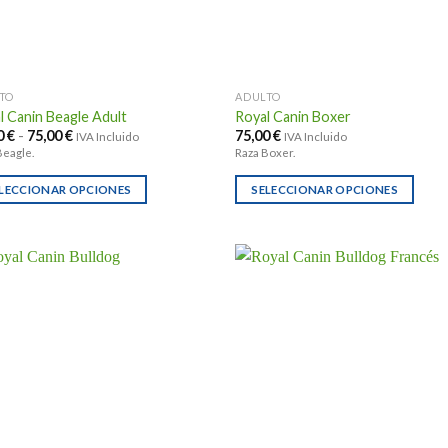
TO
ADULTO
l Canin Beagle Adult
Royal Canin Boxer
Rango
0
€
-
75,00
€
75,00
€
IVA Incluido
IVA Incluido
de
Beagle.
Raza Boxer.
precios:
desde
31,00 €
LECCIONAR OPCIONES
SELECCIONAR OPCIONES
hasta
Este
75,00 €
ucto
producto
e
tiene
ples
múltiples
ntes.
variantes.
Las
ones
opciones
se
en
pueden
r
elegir
en