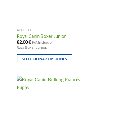
ADULTO
Royal Canin Boxer Junior
82,00
€
IVA Incluido
Raza Boxer. Junior.
SELECCIONAR OPCIONES
Este
producto
tiene
múltiples
variantes.
Las
opciones
se
pueden
elegir
en