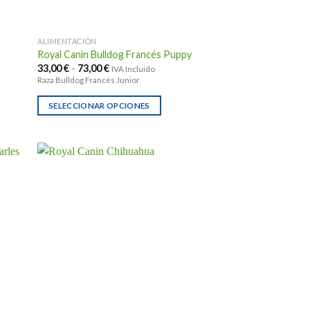
la
página
ALIMENTACIÓN
de
Royal Canin Bulldog Francés Puppy
producto
Rango
33,00
€
-
73,00
€
IVA Incluido
de
Raza Bulldog Francés Junior
precios:
desde
33,00 €
SELECCIONAR OPCIONES
hasta
Este
73,00 €
producto
tiene
múltiples
variantes.
Las
opciones
se
pueden
elegir
en
la