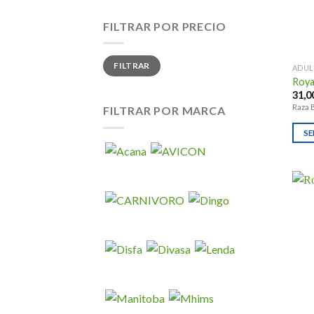
FILTRAR POR PRECIO
Precio
Precio
FILTRAR
mínimo
máximo
ADUL
Roya
31,0
Raza 
FILTRAR POR MARCA
SE
Este
prod
tien
múlti
varia
Las
opci
se
pued
elegi
en