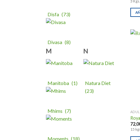
3 Kgs.
AÑ
Disfa
(73)
Divasa
(8)
M
N
Manitoba
(1)
Natura Diet
(23)
Mhims
(7)
ADUL
Roya
72,0
15 kgs
Moments
(18)