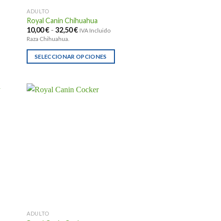
página
ADULTO
de
Royal Canin Chihuahua
producto
Rango
10,00
€
-
32,50
€
IVA Incluido
de
Raza Chihuahua.
precios:
desde
10,00 €
SELECCIONAR OPCIONES
hasta
Este
32,50 €
producto
tiene
múltiples
variantes.
Las
opciones
se
pueden
elegir
en
la
página
ADULTO
de