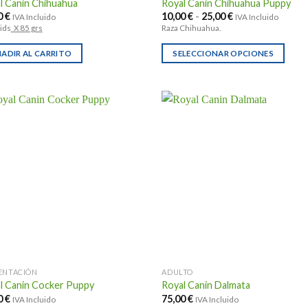
l Canin Chihuahua
Royal Canin Chihuahua Puppy
ucto
Rango
0
€
10,00
€
-
25,00
€
IVA Incluido
IVA Incluido
de
ids
X 85 grs
Raza Chihuahua.
precios:
desde
10,00 €
ADIR AL CARRITO
SELECCIONAR OPCIONES
hasta
Este
25,00 €
producto
tiene
múltiples
variantes.
Las
opciones
se
pueden
elegir
en
la
página
ENTACIÓN
ADULTO
de
l Canin Cocker Puppy
Royal Canin Dalmata
producto
0
€
75,00
€
IVA Incluido
IVA Incluido