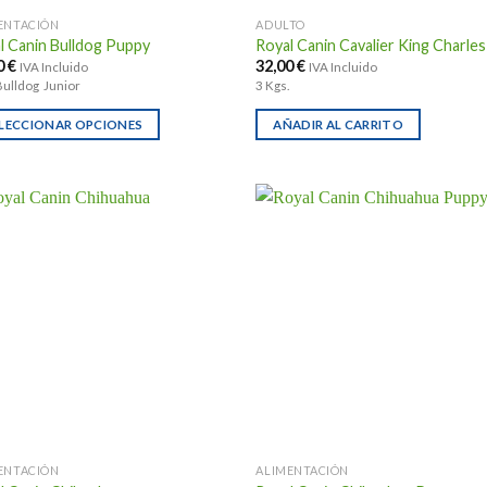
na
página
ENTACIÓN
ADULTO
de
l Canin Bulldog Puppy
Royal Canin Cavalier King Charles
ucto
producto
0
€
32,00
€
IVA Incluido
IVA Incluido
Bulldog Junior
3 Kgs.
LECCIONAR OPCIONES
AÑADIR AL CARRITO
ucto
e
ples
ntes.
ones
en
r
na
ENTACIÓN
ALIMENTACIÓN