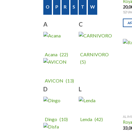
Roya
prod
O
P
R
S
T
W
20,0
12 Un
A
C
AÑ
Acana
(22)
CARNIVORO
(5)
AVICON
(13)
D
L
ALIM
Dingo
(10)
Lenda
(42)
Roya
33,0