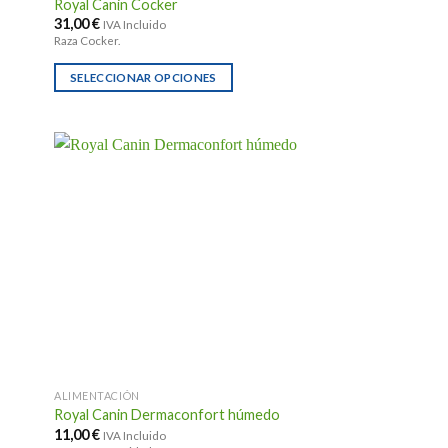
Royal Canin Cocker
producto
31,00
€
IVA Incluido
Raza Cocker.
SELECCIONAR OPCIONES
Este
producto
tiene
múltiples
variantes.
Las
opciones
se
pueden
elegir
en
la
página
ALIMENTACIÓN
de
Royal Canin Dermaconfort húmedo
producto
11,00
€
IVA Incluido