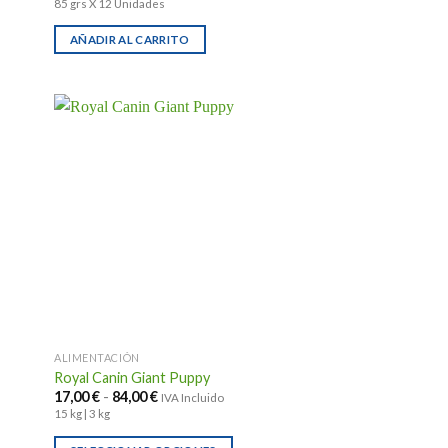
85 grs X 12 Unidades
AÑADIR AL CARRITO
ALIMENTACIÓN
Royal Canin Giant Puppy
Rango
17,00
€
-
84,00
€
IVA Incluido
de
15 kg | 3 kg
precios:
desde